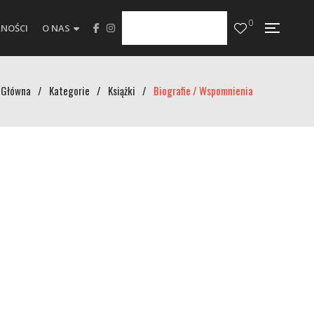
0
NOŚCI
O NAS
Główna
/
Kategorie
/
Książki
/
Biografie / Wspomnienia