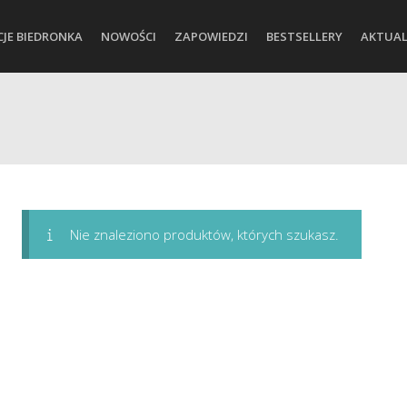
CJE BIEDRONKA
NOWOŚCI
ZAPOWIEDZI
BESTSELLERY
AKTUAL
Nie znaleziono produktów, których szukasz.