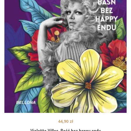
44,90
zł
Violetta Villas. Baśń bez happy endu