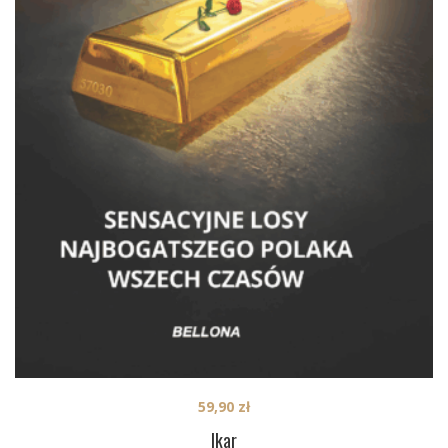
59,90
zł
Ikar