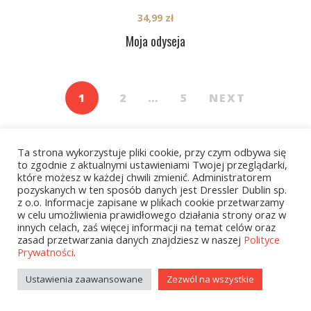
34,99
zł
Moja odyseja
1
2
…
5
NEXT
Ta strona wykorzystuje pliki cookie, przy czym odbywa się
to zgodnie z aktualnymi ustawieniami Twojej przeglądarki,
które możesz w każdej chwili zmienić. Administratorem
pozyskanych w ten sposób danych jest Dressler Dublin sp.
z o.o. Informacje zapisane w plikach cookie przetwarzamy
Kategorie
w celu umożliwienia prawidłowego działania strony oraz w
innych celach, zaś więcej informacji na temat celów oraz
zasad przetwarzania danych znajdziesz w naszej
Polityce
Prywatności
.
zobacz wszystkie
Ustawienia zaawansowane
Zezwól na wszystkie
Kolekcje Biedronka - 16.03.2026