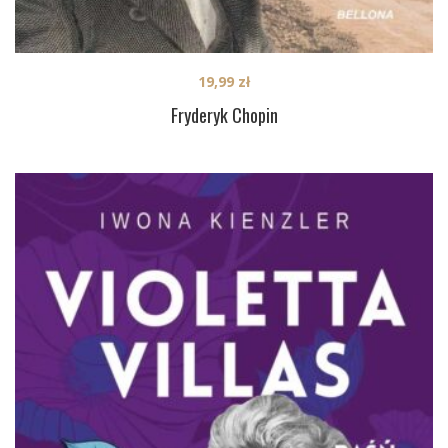
19,99
zł
Fryderyk Chopin