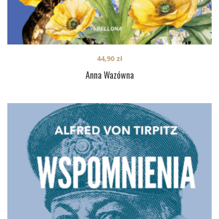
44,90
zł
Anna Wazówna