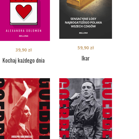
59,90
zł
39,90
zł
Ikar
Kochaj każdego dnia