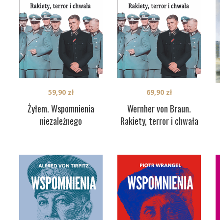
59,90
zł
69,90
zł
Żyłem. Wspomnienia
Wernher von Braun.
niezależnego
Rakiety, terror i chwała