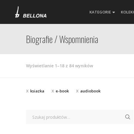
KATEGORIE
KOLEK
Biografie / Wspomnienia
Posortowane
Wyświetlanie 1–18 z 84 wyników
według
najnowszych
ksiazka
e-book
audiobook