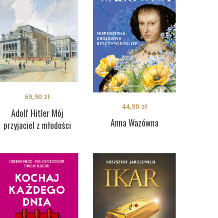
69,90
zł
44,90
zł
Adolf Hitler Mój
Anna Wazówna
przyjaciel z młodości