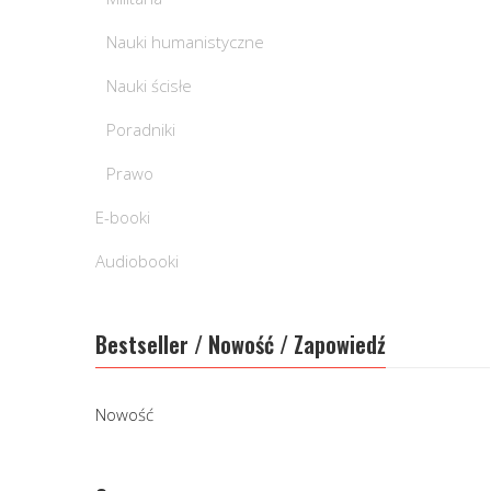
Nauki humanistyczne
Nauki ścisłe
Poradniki
Prawo
E-booki
Audiobooki
Bestseller / Nowość / Zapowiedź
Nowość