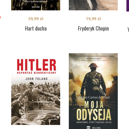
39,99
zł
19,99
zł
Hart ducha
Fryderyk Chopin