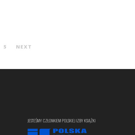
5
NEXT
JESTEŚMY CZŁONKIEM POLSKIEJ IZBY KSIĄŻKI