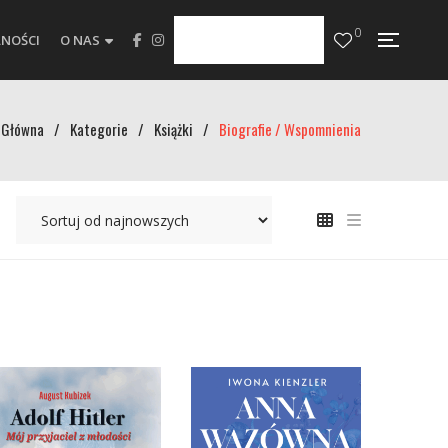
0
NOŚCI
O NAS
Główna
/
Kategorie
/
Książki
/
Biografie / Wspomnienia