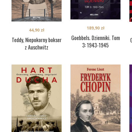
189,90
zł
44,90
zł
Goebbels. Dzienniki. Tom
Teddy, Niepokorny bokser
3: 1943-1945
z Auschwitz