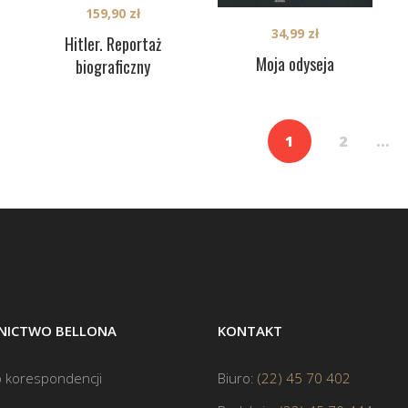
159,90
zł
34,99
zł
Hitler. Reportaż
Moja odyseja
biograficzny
1
2
…
ICTWO BELLONA
KONTAKT
 korespondencji
Biuro:
(22) 45 70 402