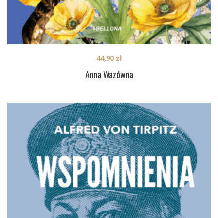
44,90
zł
Anna Wazówna