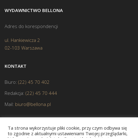
WYDAWNICTWO BELLONA
Adres do korespondencji
ul. Hankiewicza 2
02-103 Warszawa
KONTAKT
Biuro:
(22) 45 70 402
Redakcja:
(22) 45 70 444
Mail:
biuro@bellona.pl
Ta strona wykorzystuje pliki cookie, przy czym odbywa się
to zgodnie z aktualnymi ustawieniami Twojej przeglądarki,