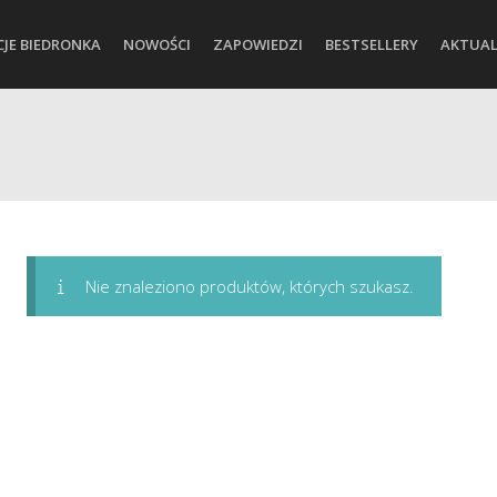
CJE BIEDRONKA
NOWOŚCI
ZAPOWIEDZI
BESTSELLERY
AKTUAL
Nie znaleziono produktów, których szukasz.