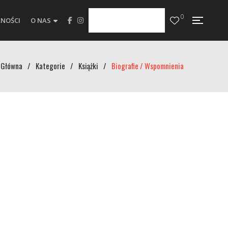
0
NOŚCI
O NAS
Główna
/
Kategorie
/
Książki
/
Biografie / Wspomnienia