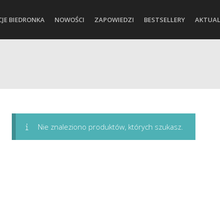
CJE BIEDRONKA
NOWOŚCI
ZAPOWIEDZI
BESTSELLERY
AKTUAL
Nie znaleziono produktów, których szukasz.