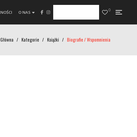
0
NOŚCI
O NAS
Główna
/
Kategorie
/
Książki
/
Biografie / Wspomnienia