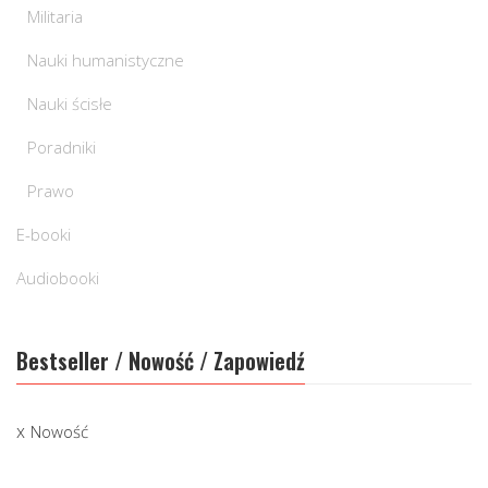
Militaria
Nauki humanistyczne
Nauki ścisłe
Poradniki
Prawo
E-booki
Audiobooki
Bestseller / Nowość / Zapowiedź
Nowość