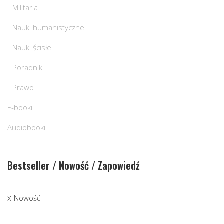
Militaria
Nauki humanistyczne
Nauki ścisłe
Poradniki
Prawo
E-booki
Audiobooki
Bestseller / Nowość / Zapowiedź
Nowość