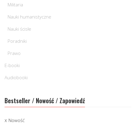
Militaria
Nauki humanistyczne
Nauki ścisłe
Poradniki
Prawo
E-booki
Audiobooki
Bestseller / Nowość / Zapowiedź
Nowość