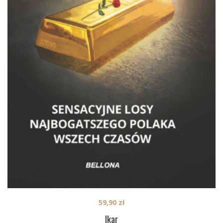
59,90
zł
Ikar