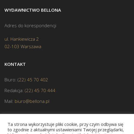
WYDAWNICTWO BELLONA
Adres do korespondencji
ul. Hankiewicza 2
02-103 Warszawa
KONTAKT
Biuro:
(22) 45 70 402
Redakcja:
(22) 45 70 444
Mail:
biuro@bellona.pl
Ta strona wykorzystuje pliki cookie, przy czym odbywa się
to zgodnie z aktualnymi ustawieniami Twojej przeglądarki,