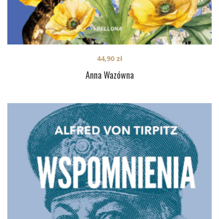
44,90
zł
Anna Wazówna