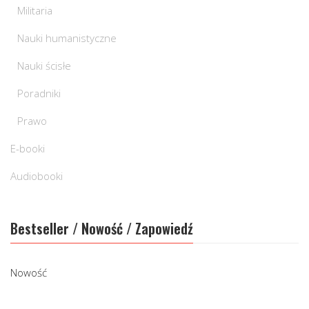
Militaria
Nauki humanistyczne
Nauki ścisłe
Poradniki
Prawo
E-booki
Audiobooki
Bestseller / Nowość / Zapowiedź
Nowość