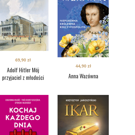
69,90
zł
44,90
zł
Adolf Hitler Mój
Anna Wazówna
przyjaciel z młodości