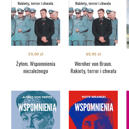
59,90
zł
69,90
zł
Żyłem. Wspomnienia
Wernher von Braun.
niezależnego
Rakiety, terror i chwała