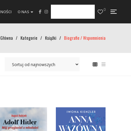
0
NOŚCI
O NAS
Główna
/
Kategorie
/
Książki
/
Biografie / Wspomnienia