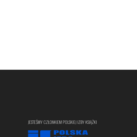
JESTEŚMY CZŁONKIEM POLSKIEJ IZBY KSIĄŻKI