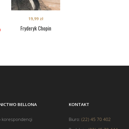
19,99
zł
Fryderyk Chopin
ICTWO BELLONA
KONTAKT
 korespondencji
Biuro:
(22) 45 70 402