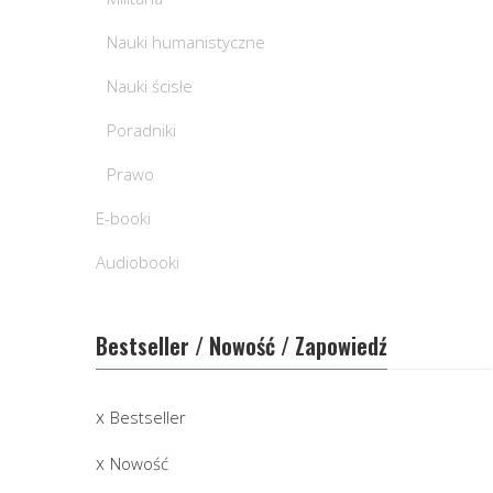
Nauki humanistyczne
Nauki ścisłe
Poradniki
Prawo
E-booki
Audiobooki
Bestseller / Nowość / Zapowiedź
Bestseller
Nowość