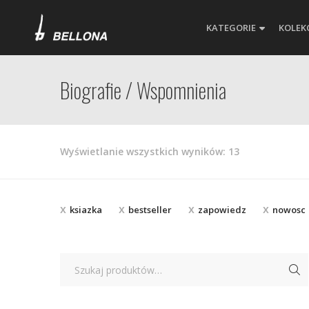
KATEGORIE
KOLEK
Biografie / Wspomnienia
Posortowane
Wyświetlanie wszystkich wyników: 13
według
najnowszych
ksiazka
bestseller
zapowiedz
nowosc