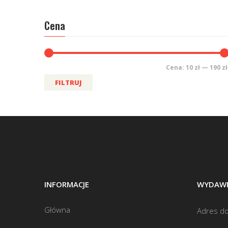
Cena
Cena:
10 zł
—
190 zł
FILTRUJ
INFORMACJE
WYDAWN
Główna
Adres do