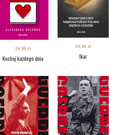
59,90
zł
39,90
zł
Ikar
Kochaj każdego dnia