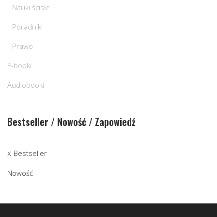
Nauki ścisłe
Poradniki
Prawo
E-booki
Audiobooki
Bestseller / Nowość / Zapowiedź
Bestseller
Nowość