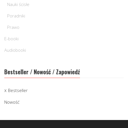
Nauki ścisłe
Poradniki
Prawo
E-booki
Audiobooki
Bestseller / Nowość / Zapowiedź
Bestseller
Nowość