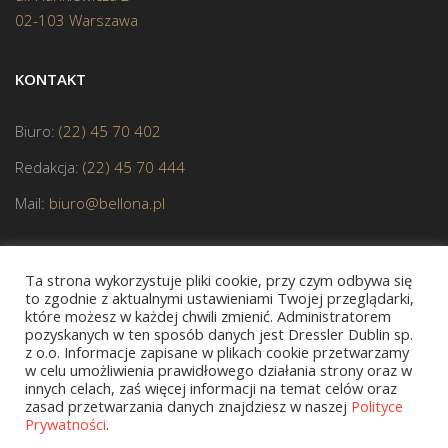
02-103 Warszawa
KONTAKT
Biuro:
(22) 45 70 402
Redakcja:
(22) 45 70 444
Mail:
biuro@bellona.pl
Ta strona wykorzystuje pliki cookie, przy czym odbywa się
to zgodnie z aktualnymi ustawieniami Twojej przeglądarki,
które możesz w każdej chwili zmienić. Administratorem
pozyskanych w ten sposób danych jest Dressler Dublin sp.
JESTEŚMY CZŁONKIEM POLSKIEJ IZBY KSIĄŻKI
z o.o. Informacje zapisane w plikach cookie przetwarzamy
w celu umożliwienia prawidłowego działania strony oraz w
innych celach, zaś więcej informacji na temat celów oraz
zasad przetwarzania danych znajdziesz w naszej
Polityce
Prywatności
.