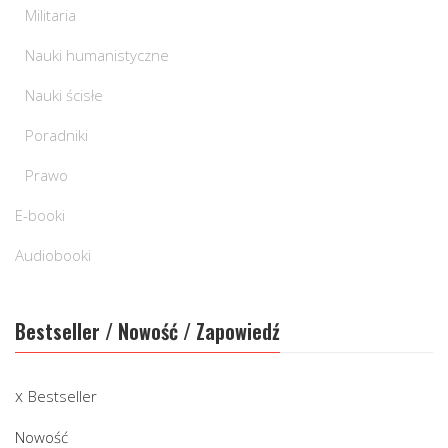
Militaria
Nauki humanistyczne
Nauki ścisłe
Poradniki
Prawo
E-booki
Audiobooki
Bestseller / Nowość / Zapowiedź
Bestseller
Nowość