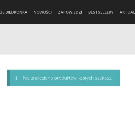
CJE BIEDRONKA
NOWOŚCI
ZAPOWIEDZI
BESTSELLERY
AKTUAL
Nie znaleziono produktów, których szukasz.