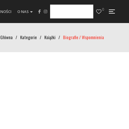
0
NOŚCI
O NAS
Główna
/
Kategorie
/
Książki
/
Biografie / Wspomnienia