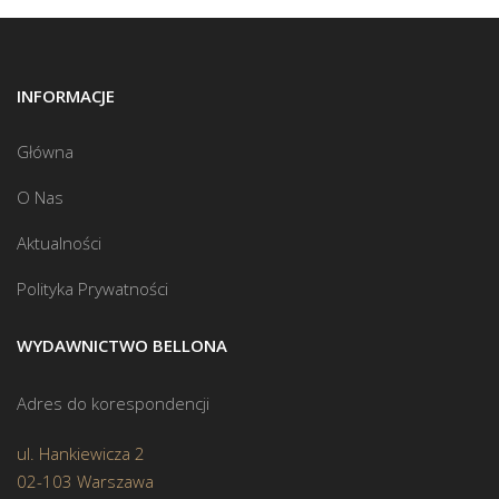
INFORMACJE
Główna
O Nas
Aktualności
Polityka Prywatności
WYDAWNICTWO BELLONA
Adres do korespondencji
ul. Hankiewicza 2
02-103 Warszawa