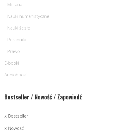
Militaria
Nauki humanistyczne
Nauki ścisłe
Poradniki
Prawo
E-booki
Audiobooki
Bestseller / Nowość / Zapowiedź
Bestseller
Nowość