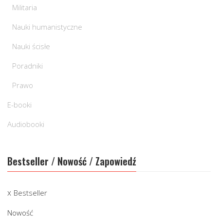
Militaria
Nauki humanistyczne
Nauki ścisłe
Poradniki
Prawo
E-booki
Audiobooki
Bestseller / Nowość / Zapowiedź
Bestseller
Nowość