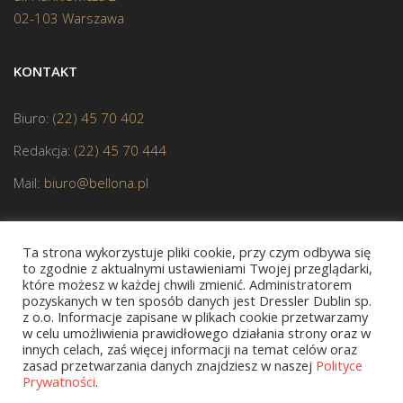
02-103 Warszawa
KONTAKT
Biuro:
(22) 45 70 402
Redakcja:
(22) 45 70 444
Mail:
biuro@bellona.pl
Ta strona wykorzystuje pliki cookie, przy czym odbywa się
to zgodnie z aktualnymi ustawieniami Twojej przeglądarki,
które możesz w każdej chwili zmienić. Administratorem
pozyskanych w ten sposób danych jest Dressler Dublin sp.
JESTEŚMY CZŁONKIEM POLSKIEJ IZBY KSIĄŻKI
z o.o. Informacje zapisane w plikach cookie przetwarzamy
w celu umożliwienia prawidłowego działania strony oraz w
innych celach, zaś więcej informacji na temat celów oraz
zasad przetwarzania danych znajdziesz w naszej
Polityce
Prywatności
.