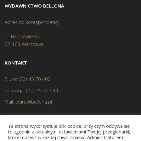
WYDAWNICTWO BELLONA
Adres do korespondencji
ul. Hankiewicza 2
02-103 Warszawa
KONTAKT
Biuro:
(22) 45 70 402
Redakcja:
(22) 45 70 444
Mail:
biuro@bellona.pl
Ta strona wykorzystuje pliki cookie, przy czym odbywa się
to zgodnie z aktualnymi ustawieniami Twojej przeglądarki,
które możesz w każdej chwili zmienić. Administratorem