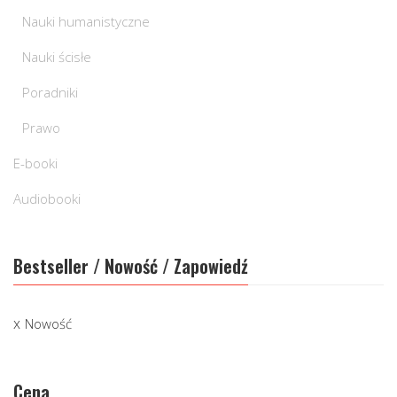
Nauki humanistyczne
Nauki ścisłe
Poradniki
Prawo
E-booki
Audiobooki
Bestseller / Nowość / Zapowiedź
Nowość
Cena