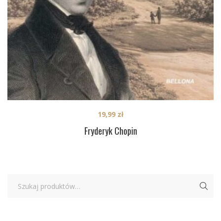
19,99
zł
Fryderyk Chopin