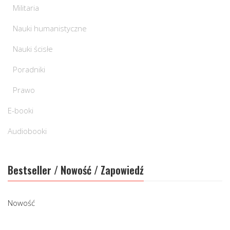
Militaria
Nauki humanistyczne
Nauki ścisłe
Poradniki
Prawo
E-booki
Audiobooki
Bestseller / Nowość / Zapowiedź
Nowość