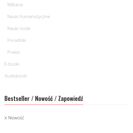
Militaria
Nauki humanistyczne
Nauki ścisłe
Poradniki
Prawo
E-booki
Audiobooki
Bestseller / Nowość / Zapowiedź
Nowość