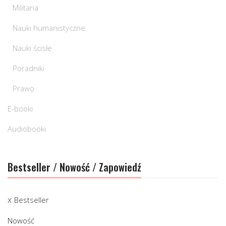
Militaria
Nauki humanistyczne
Nauki ścisłe
Poradniki
Prawo
E-booki
Audiobooki
Bestseller / Nowość / Zapowiedź
Bestseller
Nowość