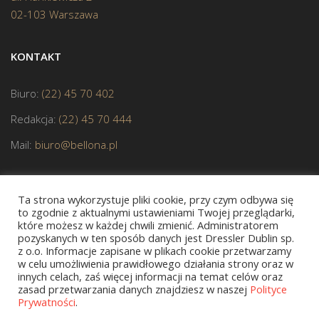
02-103 Warszawa
KONTAKT
Biuro:
(22) 45 70 402
Redakcja:
(22) 45 70 444
Mail:
biuro@bellona.pl
Ta strona wykorzystuje pliki cookie, przy czym odbywa się
to zgodnie z aktualnymi ustawieniami Twojej przeglądarki,
które możesz w każdej chwili zmienić. Administratorem
pozyskanych w ten sposób danych jest Dressler Dublin sp.
JESTEŚMY CZŁONKIEM POLSKIEJ IZBY KSIĄŻKI
z o.o. Informacje zapisane w plikach cookie przetwarzamy
w celu umożliwienia prawidłowego działania strony oraz w
innych celach, zaś więcej informacji na temat celów oraz
zasad przetwarzania danych znajdziesz w naszej
Polityce
Prywatności
.