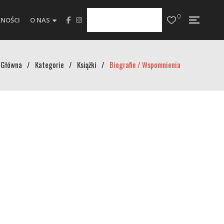
0
NOŚCI
O NAS
Główna
/
Kategorie
/
Książki
/
Biografie / Wspomnienia