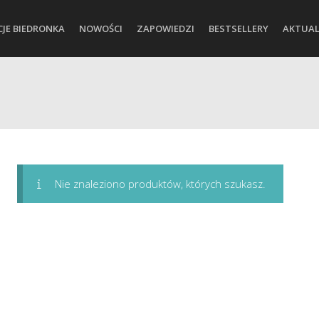
CJE BIEDRONKA
NOWOŚCI
ZAPOWIEDZI
BESTSELLERY
AKTUAL
Nie znaleziono produktów, których szukasz.