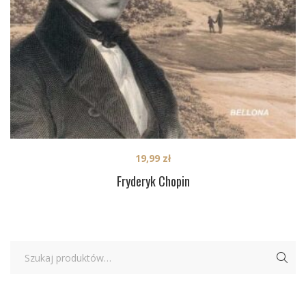
19,99
zł
Fryderyk Chopin