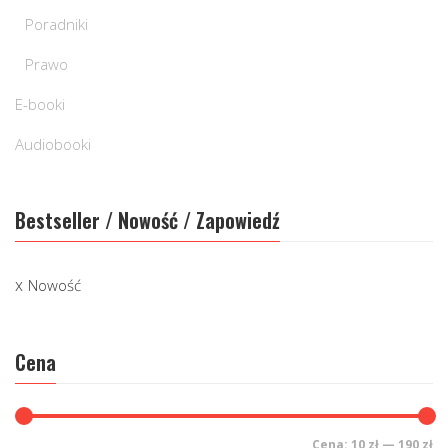
Poradniki
Prawo
E-booki
Audiobooki
Bestseller / Nowość / Zapowiedź
Nowość
Cena
Cena:
10 zł
—
190 zł