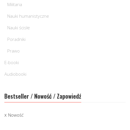
Militaria
Nauki humanistyczne
Nauki ścisłe
Poradniki
Prawo
E-booki
Audiobooki
Bestseller / Nowość / Zapowiedź
Nowość