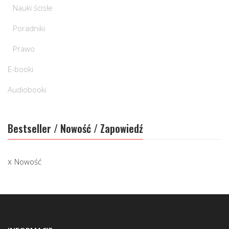
Nauki ścisłe
Poradniki
Prawo
E-booki
Audiobooki
Bestseller / Nowość / Zapowiedź
Nowość