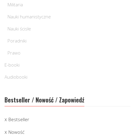
Militaria
Nauki humanistyczne
Nauki ścisłe
Poradniki
Prawo
E-booki
Audiobooki
Bestseller / Nowość / Zapowiedź
Bestseller
Nowość