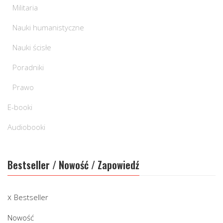
Militaria
Nauki humanistyczne
Nauki ścisłe
Poradniki
Prawo
E-booki
Audiobooki
Bestseller / Nowość / Zapowiedź
Bestseller
Nowość