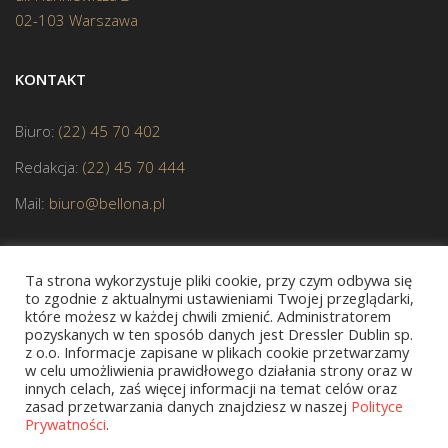
02-103 Warszawa
KONTAKT
Biuro:
(22) 45 70 402
Redakcja:
(22) 45 70 444
Mail:
biuro@bellona.pl
Ta strona wykorzystuje pliki cookie, przy czym odbywa się
to zgodnie z aktualnymi ustawieniami Twojej przeglądarki,
które możesz w każdej chwili zmienić. Administratorem
pozyskanych w ten sposób danych jest Dressler Dublin sp.
JESTEŚMY CZŁONKIEM POLSKIEJ IZBY KSIĄŻKI
z o.o. Informacje zapisane w plikach cookie przetwarzamy
w celu umożliwienia prawidłowego działania strony oraz w
innych celach, zaś więcej informacji na temat celów oraz
zasad przetwarzania danych znajdziesz w naszej
Polityce
Prywatności
.