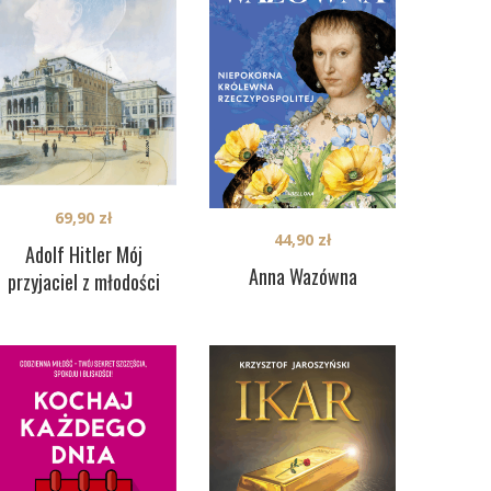
69,90
zł
44,90
zł
Adolf Hitler Mój
Anna Wazówna
przyjaciel z młodości