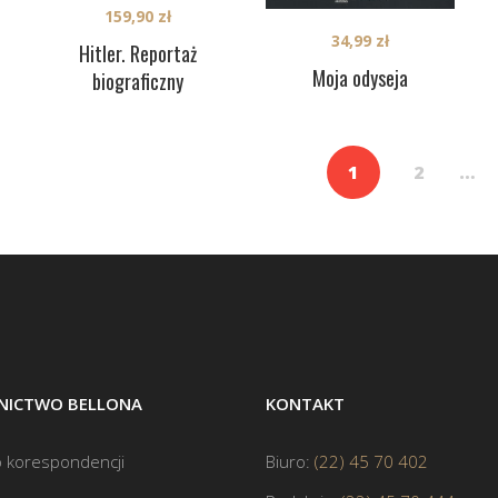
159,90
zł
34,99
zł
Hitler. Reportaż
Moja odyseja
biograficzny
1
2
…
ICTWO BELLONA
KONTAKT
 korespondencji
Biuro:
(22) 45 70 402