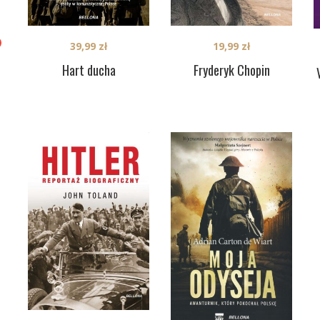
39,99
zł
19,99
zł
Hart ducha
Fryderyk Chopin