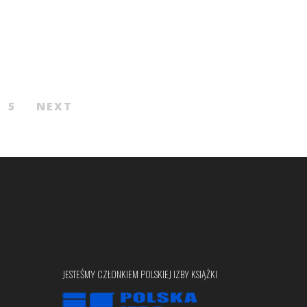
5
NEXT
JESTEŚMY CZŁONKIEM POLSKIEJ IZBY KSIĄŻKI