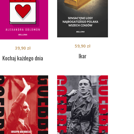
59,90
zł
39,90
zł
Ikar
Kochaj każdego dnia