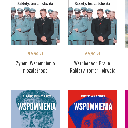
59,90
zł
69,90
zł
Żyłem. Wspomnienia
Wernher von Braun.
niezależnego
Rakiety, terror i chwała