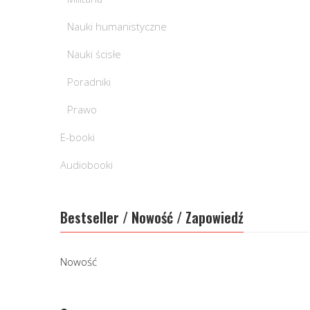
Nauki humanistyczne
Nauki ścisłe
Poradniki
Prawo
E-booki
Audiobooki
Bestseller / Nowość / Zapowiedź
Nowość