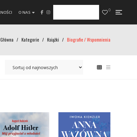
0
NOŚCI
O NAS
Główna
/
Kategorie
/
Książki
/
Biografie / Wspomnienia