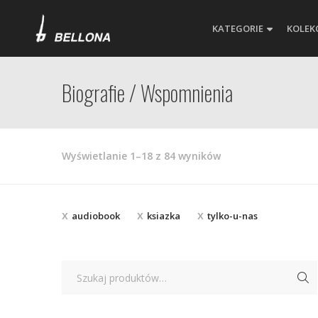
KATEGORIE
KOLEK
Biografie / Wspomnienia
Posortowane
Wyświetlanie 1–18 z 84 wyników
według
najnowszych
audiobook
ksiazka
tylko-u-nas