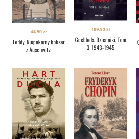
189,90
zł
44,90
zł
Goebbels. Dzienniki. Tom
Teddy, Niepokorny bokser
3: 1943-1945
z Auschwitz