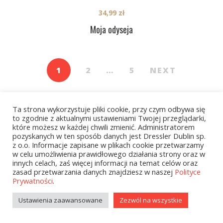
34,99
zł
Moja odyseja
1
2
…
5
NEXT
Ta strona wykorzystuje pliki cookie, przy czym odbywa się
to zgodnie z aktualnymi ustawieniami Twojej przeglądarki,
które możesz w każdej chwili zmienić. Administratorem
pozyskanych w ten sposób danych jest Dressler Dublin sp.
z o.o. Informacje zapisane w plikach cookie przetwarzamy
Kategorie
w celu umożliwienia prawidłowego działania strony oraz w
innych celach, zaś więcej informacji na temat celów oraz
zasad przetwarzania danych znajdziesz w naszej
Polityce
Prywatności
.
zobacz wszystkie
Ustawienia zaawansowane
Zezwól na wszystkie
Kolekcje Biedronka