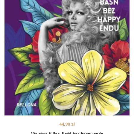
44,90
zł
Violetta Villas. Baśń bez happy endu