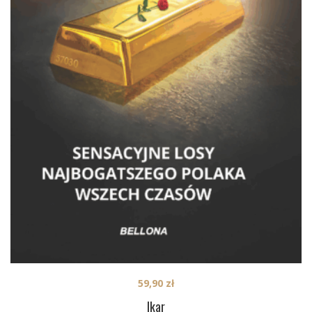
59,90
zł
Ikar