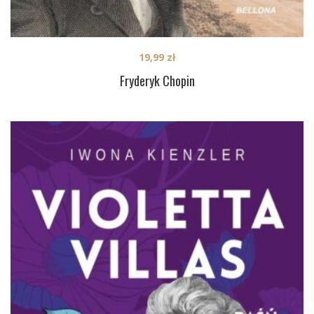
19,99
zł
Fryderyk Chopin