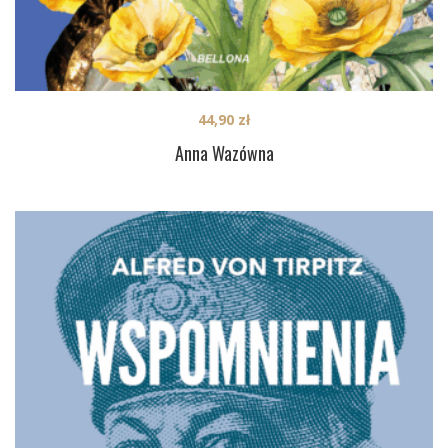
44,90
zł
Anna Wazówna