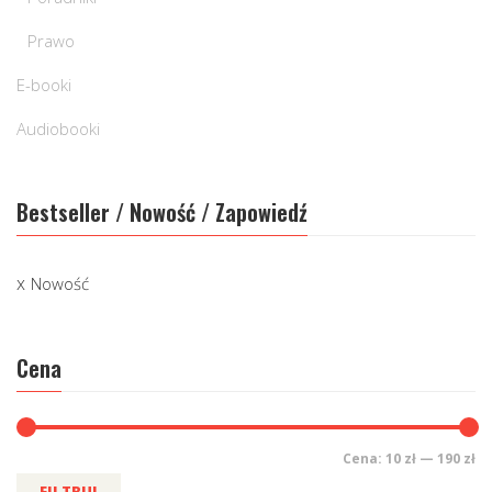
Prawo
E-booki
Audiobooki
Bestseller / Nowość / Zapowiedź
Nowość
Cena
Cena:
10 zł
—
190 zł
FILTRUJ