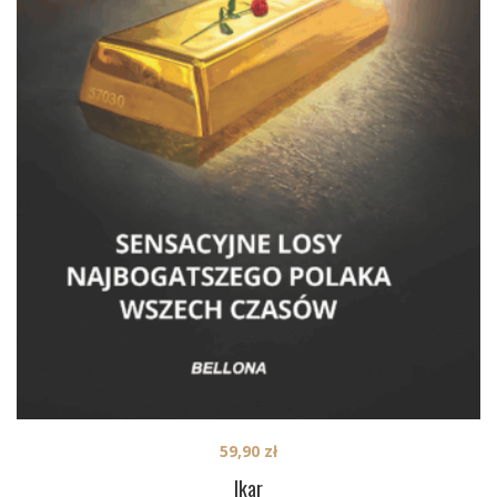
59,90
zł
Ikar