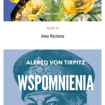
44,90
zł
Anna Wazówna