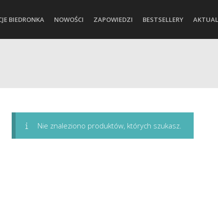
CJE BIEDRONKA
NOWOŚCI
ZAPOWIEDZI
BESTSELLERY
AKTUAL
Nie znaleziono produktów, których szukasz.