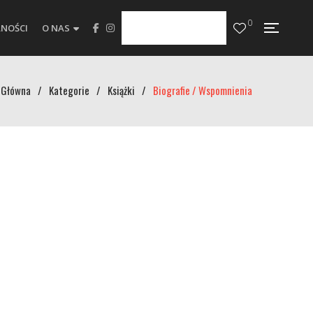
0
NOŚCI
O NAS
Główna
/
Kategorie
/
Książki
/
Biografie / Wspomnienia