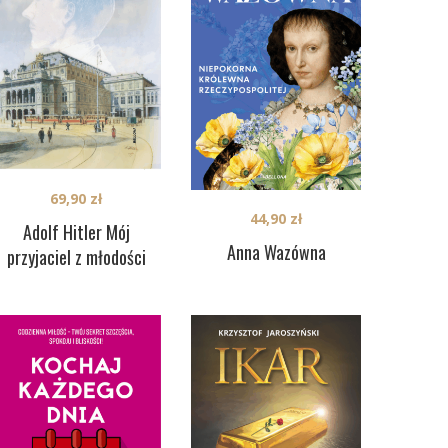
69,90
zł
44,90
zł
Adolf Hitler Mój
Anna Wazówna
przyjaciel z młodości