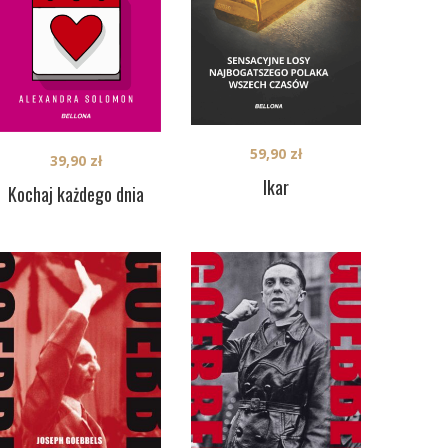
59,90
zł
39,90
zł
Ikar
Kochaj każdego dnia