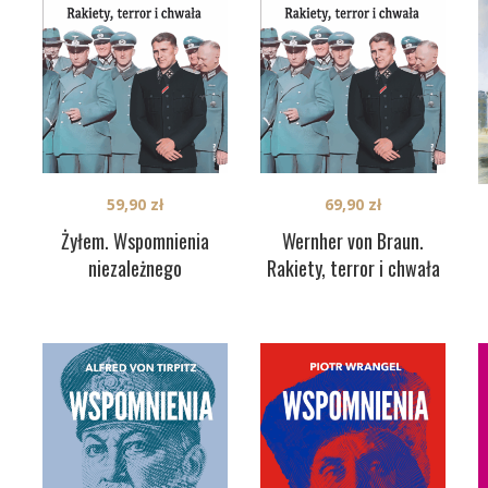
59,90
zł
69,90
zł
Żyłem. Wspomnienia
Wernher von Braun.
niezależnego
Rakiety, terror i chwała