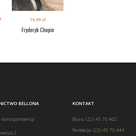
19,99
zł
Fryderyk Chopin
ICTWO BELLONA
KONTAKT
 korespondencji
Biuro:
(22) 45 70 402
Redakcja:
(22) 45 70 444
ewicza 2