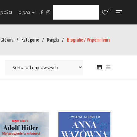
0
NOŚCI
O NAS
Główna
/
Kategorie
/
Książki
/
Biografie / Wspomnienia