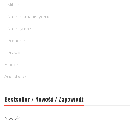
Militaria
Nauki humanistyczne
Nauki ścisłe
Poradniki
Prawo
E-booki
Audiobooki
Bestseller / Nowość / Zapowiedź
Nowość