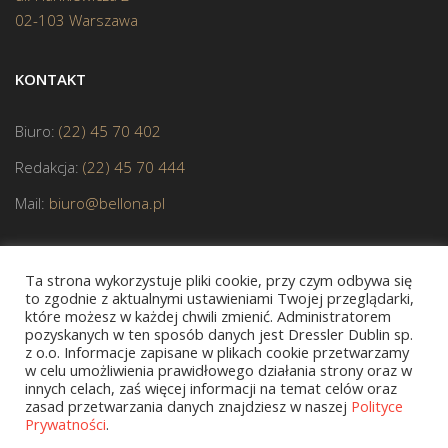
02-103 Warszawa
KONTAKT
Biuro:
(22) 45 70 402
Redakcja:
(22) 45 70 444
Mail:
biuro@bellona.pl
Ta strona wykorzystuje pliki cookie, przy czym odbywa się
to zgodnie z aktualnymi ustawieniami Twojej przeglądarki,
które możesz w każdej chwili zmienić. Administratorem
pozyskanych w ten sposób danych jest Dressler Dublin sp.
JESTEŚMY CZŁONKIEM POLSKIEJ IZBY KSIĄŻKI
z o.o. Informacje zapisane w plikach cookie przetwarzamy
w celu umożliwienia prawidłowego działania strony oraz w
innych celach, zaś więcej informacji na temat celów oraz
zasad przetwarzania danych znajdziesz w naszej
Polityce
Prywatności
.