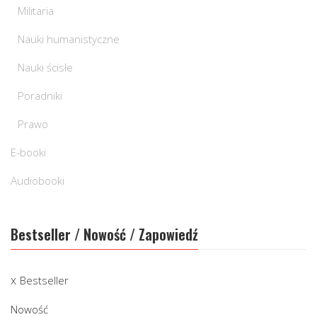
Militaria
Nauki humanistyczne
Nauki ścisłe
Poradniki
Prawo
E-booki
Audiobooki
Bestseller / Nowość / Zapowiedź
Bestseller
Nowość