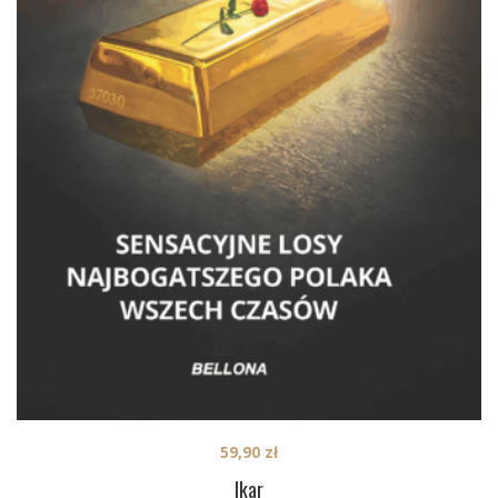
59,90
zł
Ikar