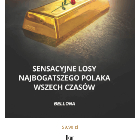
59,90
zł
Ikar