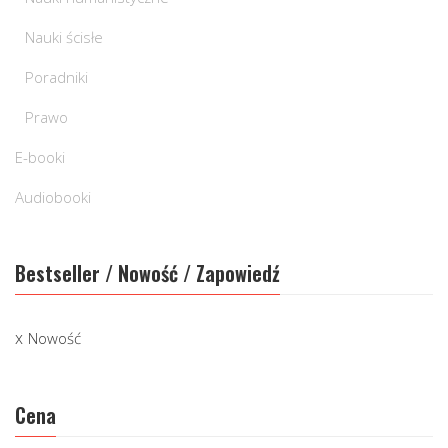
Nauki ścisłe
Poradniki
Prawo
E-booki
Audiobooki
Bestseller / Nowość / Zapowiedź
Nowość
Cena