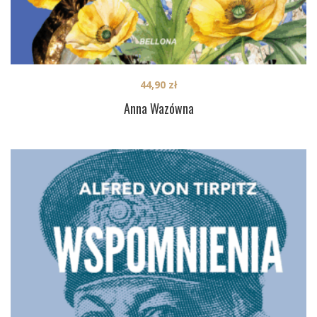
44,90
zł
Anna Wazówna