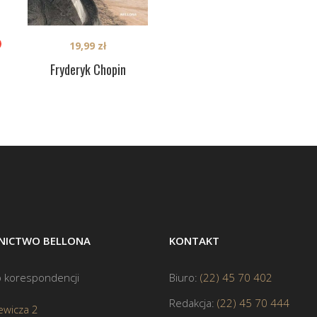
19,99
zł
Fryderyk Chopin
ICTWO BELLONA
KONTAKT
 korespondencji
Biuro:
(22) 45 70 402
Redakcja:
(22) 45 70 444
ewicza 2