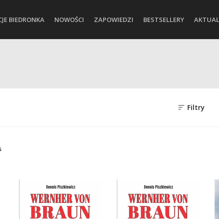
CJE BIEDRONKA
NOWOŚCI
ZAPOWIEDZI
BESTSELLERY
AKTUAL
Filtry
s