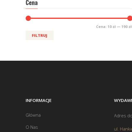
Cena
Cena:
10 zł
—
190 zł
FILTRUJ
INFORMACJE
WYDAWN
Główna
Adres do
O Nas
ul. Hanki