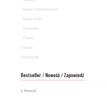
Nauki humanistyczne
Nauki ścisłe
Poradniki
Prawo
E-booki
Audiobooki
Bestseller / Nowość / Zapowiedź
Nowość