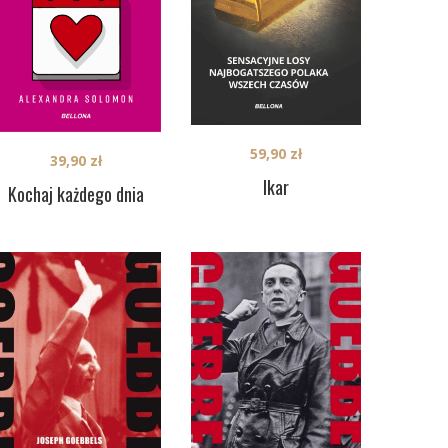
59,90
zł
39,90
zł
Ikar
Kochaj każdego dnia