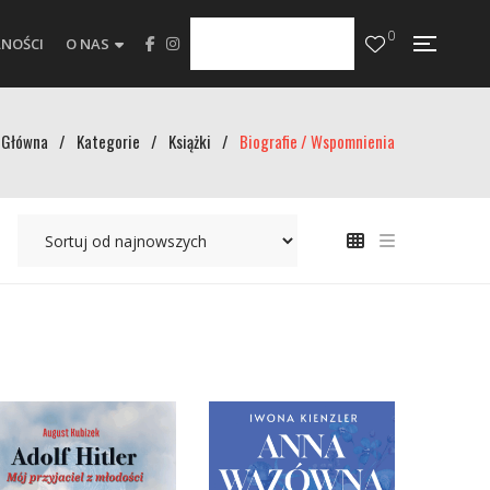
0
NOŚCI
O NAS
Główna
/
Kategorie
/
Książki
/
Biografie / Wspomnienia