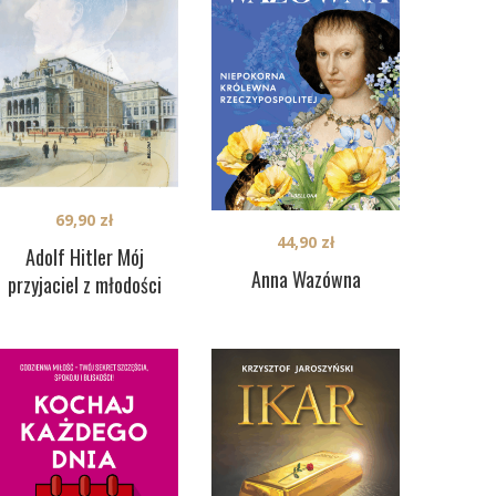
69,90
zł
44,90
zł
Adolf Hitler Mój
Anna Wazówna
przyjaciel z młodości