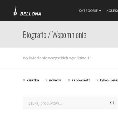
KATEGORIE
KOLEK
Biografie / Wspomnienia
Posortowane
Wyświetlanie wszystkich wyników: 13
według
najnowszych
ksiazka
nowosc
zapowiedz
tylko-u-na