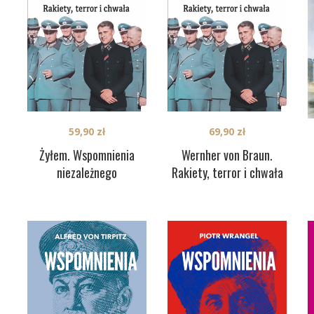
59,90
zł
69,90
zł
Żyłem. Wspomnienia
Wernher von Braun.
niezależnego
Rakiety, terror i chwała