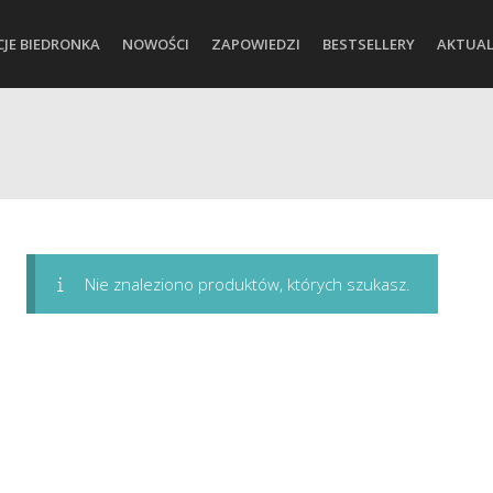
CJE BIEDRONKA
NOWOŚCI
ZAPOWIEDZI
BESTSELLERY
AKTUAL
Nie znaleziono produktów, których szukasz.