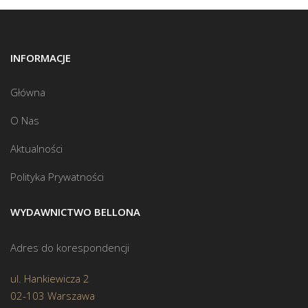
INFORMACJE
Główna
O Nas
Aktualności
Polityka Prywatności
WYDAWNICTWO BELLONA
Adres do korespondencji
ul. Hankiewicza 2
02-103 Warszawa