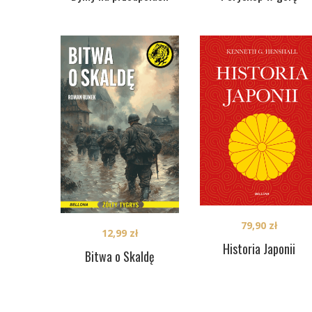
79,90
zł
12,99
zł
Historia Japonii
Bitwa o Skaldę