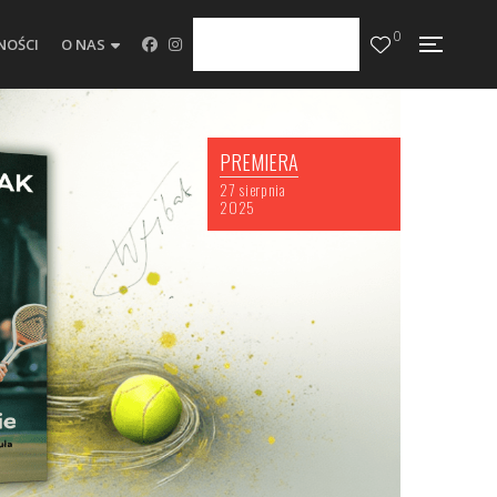
0
NOŚCI
O NAS
PREMIERA
27 sierpnia
2025