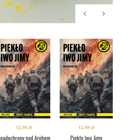
12,99
zł
12,99
zł
padochrony nad Arnhem
Piekło Iwo Jimy