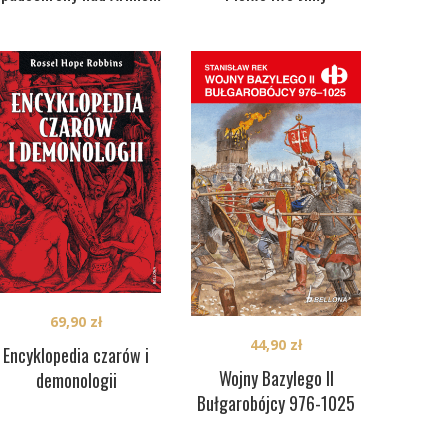
69,90
zł
44,90
zł
Encyklopedia czarów i
Wojny Bazylego II
demonologii
Bułgarobójcy 976-1025