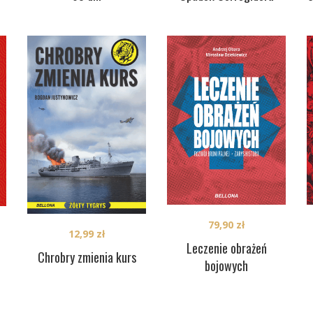
79,90
zł
12,99
zł
Leczenie obrażeń
Chrobry zmienia kurs
bojowych