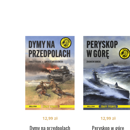
12,99
zł
12,99
zł
Dymy na przedpolach
Peryskop w górę