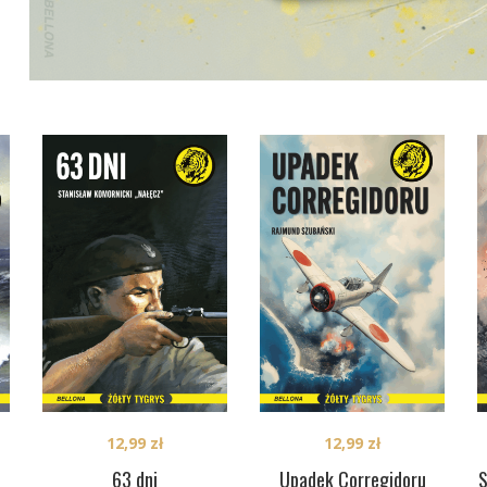
12,99
zł
12,99
zł
63 dni
Upadek Corregidoru
S